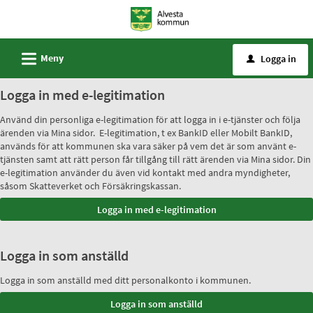
Välkommen
till
e-
L
Meny
Logga in
u
tjänster
-
Logga in med e-legitimation
Alvesta
Använd din personliga e-legitimation för att logga in i e-tjänster och följa
kommun
ärenden via Mina sidor. E-legitimation, t ex BankID eller Mobilt BankID,
används för att kommunen ska vara säker på vem det är som använt e-
tjänsten samt att rätt person får tillgång till rätt ärenden via Mina sidor. Din
e-legitimation använder du även vid kontakt med andra myndigheter,
såsom Skatteverket och Försäkringskassan.
Logga in som anställd
Logga in som anställd med ditt personalkonto i kommunen.