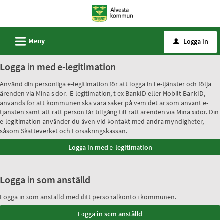
Välkommen
till
e-
L
Meny
Logga in
u
tjänster
-
Logga in med e-legitimation
Alvesta
Använd din personliga e-legitimation för att logga in i e-tjänster och följa
kommun
ärenden via Mina sidor. E-legitimation, t ex BankID eller Mobilt BankID,
används för att kommunen ska vara säker på vem det är som använt e-
tjänsten samt att rätt person får tillgång till rätt ärenden via Mina sidor. Din
e-legitimation använder du även vid kontakt med andra myndigheter,
såsom Skatteverket och Försäkringskassan.
Logga in som anställd
Logga in som anställd med ditt personalkonto i kommunen.