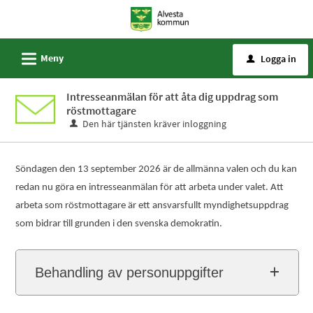
Välkommen
till
e-
L
Meny
Logga in
u
tjänster
-
Intresseanmälan för att åta dig uppdrag som
Alvesta
röstmottagare
kommun
Den här tjänsten kräver inloggning
Söndagen den 13 september 2026 är de allmänna valen och du kan
redan nu göra en intresseanmälan för att arbeta under valet. Att
arbeta som röstmottagare är ett ansvarsfullt myndighetsuppdrag
som bidrar till grunden i den svenska demokratin.
Behandling av personuppgifter